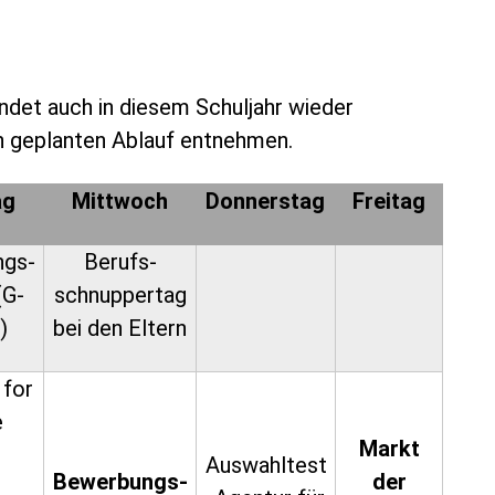
indet auch in diesem Schuljahr wieder
en geplanten Ablauf entnehmen.
ag
Mittwoch
Donnerstag
Freitag
ngs-
Berufs-
(G-
schnuppertag
)
bei den Eltern
 for
e
Markt
Auswahltest
Bewerbungs-
der