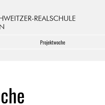
CHWEITZER-REALSCHULE
EN
Projektwoche
oche