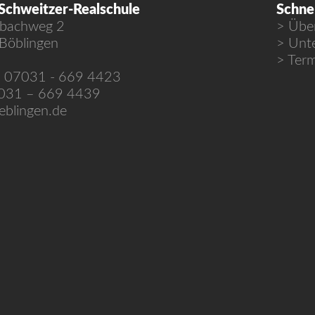
Schweitzer-Realschule
Schnel
bachweg 2
Übe
Böblingen
Unte
Term
: 07031 - 669 4423
7031 – 669 4439
blingen.de