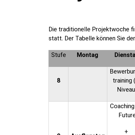
Die traditionelle Projektwoche f
statt. Der Tabelle können Sie d
Stufe
Montag
Dienst
Bewerbu
8
training 
Niveau
Coaching
Futur
+