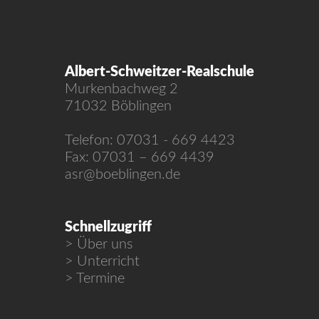
Albert-Schweitzer-Realschule
Murkenbachweg 2
71032 Böblingen
Telefon: 07031 - 669 4423
Fax: 07031 – 669 4439
asr@boeblingen.de
Schnellzugriff
Über uns
Unterricht
Termine