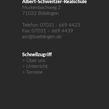
Albert-Schweitzer-Realschule
Murkenbachweg 2
71032 Böblingen
Telefon: 07031 - 669 4423
Fax: 07031 – 669 4439
asr@boeblingen.de
Schnellzugriff
Über uns
Unterricht
Termine